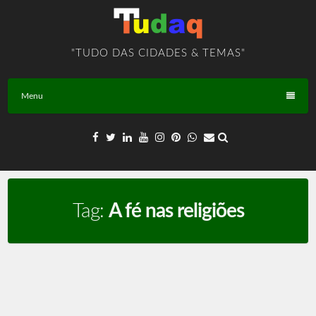
Skip
to
content
"TUDO DAS CIDADES & TEMAS"
Menu
Tag:
A fé nas religiões
Religião Evangélica – TEMA – BR – T