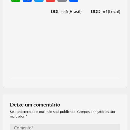
h
ce
w
m
m
h
DDI:
+55(Brasil)
DDD:
61(Local)
at
b
itt
ail
ail
ar
s
o
er
e
A
o
p
k
p
Deixe um comentário
Seu endereço de e-mail não será publicado. Campos obrigatórios são
marcados
*
Comente*