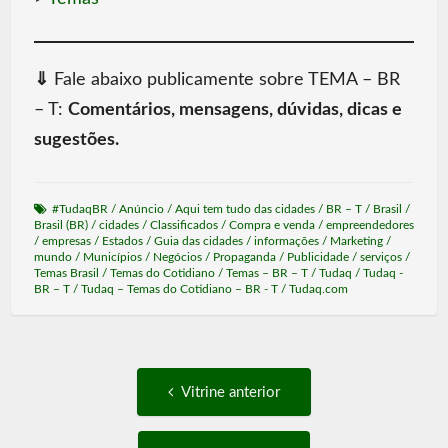
⇓
Fale abaixo publicamente sobre TEMA – BR
– T:
Comentários, mensagens, dúvidas, dicas e
sugestões.
#TudaqBR
/
Anúncio
/
Aqui tem tudo das cidades
/
BR – T
/
Brasil
/
Brasil (BR)
/
cidades
/
Classificados
/
Compra e venda
/
empreendedores
/
empresas
/
Estados
/
Guia das cidades
/
informações
/
Marketing
/
mundo
/
Municípios
/
Negócios
/
Propaganda
/
Publicidade
/
serviços
/
Temas Brasil
/
Temas do Cotidiano
/
Temas – BR – T
/
Tudaq
/
Tudaq -
BR – T
/
Tudaq – Temas do Cotidiano – BR - T
/
Tudaq.com
Post
Vitrine
Vitrine anterior
anterior:
navigation
Próxima