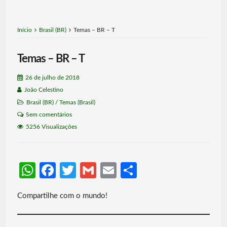
Início
Brasil (BR)
Temas – BR – T
Temas – BR – T
26 de julho de 2018
João Celestino
Brasil (BR)
/
Temas (Brasil)
Sem comentários
5256 Visualizações
W
Fa
T
G
E
S
h
ce
w
m
m
h
Compartilhe com o mundo!
at
b
itt
ail
ail
ar
s
o
er
e