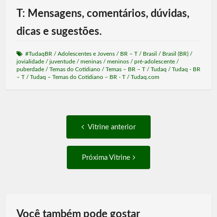
T: Mensagens, comentários, dúvidas,
dicas e sugestões.
#TudaqBR
/
Adolescentes e Jovens
/
BR – T
/
Brasil
/
Brasil (BR)
/
jovialidade
/
juventude
/
meninas
/
meninos
/
pré-adolescente
/
puberdade
/
Temas do Cotidiano
/
Temas – BR – T
/
Tudaq
/
Tudaq - BR
– T
/
Tudaq – Temas do Cotidiano – BR - T
/
Tudaq.com
Post
Vitrine
Vitrine anterior
anterior:
navigation
Próxima
Próxima Vitrine
Vitrine:
Você também pode gostar