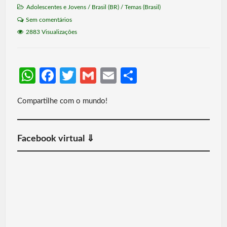
Adolescentes e Jovens
/
Brasil (BR)
/
Temas (Brasil)
Sem comentários
2883 Visualizações
W
Fa
T
G
E
S
h
ce
w
m
m
h
Compartilhe com o mundo!
at
b
itt
ail
ail
ar
s
o
er
e
A
o
Facebook virtual ⇓
p
k
p