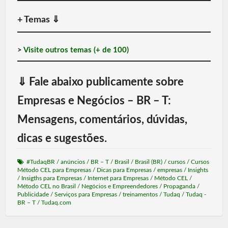
+ Temas
⇓
>
Visite outros temas (+ de 100)
⇓
Fale abaixo publicamente sobre
Empresas e Negócios – BR – T:
Mensagens, comentários, dúvidas,
dicas e sugestões.
#TudaqBR
/
anúncios
/
BR – T
/
Brasil
/
Brasil (BR)
/
cursos
/
Cursos
Método CEL para Empresas
/
Dicas para Empresas
/
empresas
/
Insights
/
Insigths para Empresas
/
Internet para Empresas
/
Método CEL
/
Método CEL no Brasil
/
Negócios e Empreendedores
/
Propaganda
/
Publicidade
/
Serviços para Empresas
/
treinamentos
/
Tudaq
/
Tudaq -
BR – T
/
Tudaq.com