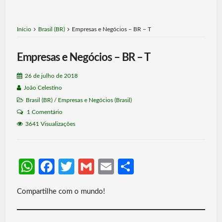
Início
Brasil (BR)
Empresas e Negócios – BR – T
Empresas e Negócios – BR – T
26 de julho de 2018
João Celestino
Brasil (BR)
/
Empresas e Negócios (Brasil)
1 Comentário
3641 Visualizações
W
Fa
T
G
E
S
h
ce
w
m
m
h
Compartilhe com o mundo!
at
b
itt
ail
ail
ar
s
o
er
e