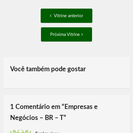
Post
Vitrine
Vitrine anterior
anterior:
navigation
Próxima
Próxima Vitrine
Vitrine:
Você também pode gostar
1 Comentário em “
Empresas e
Negócios – BR – T
”