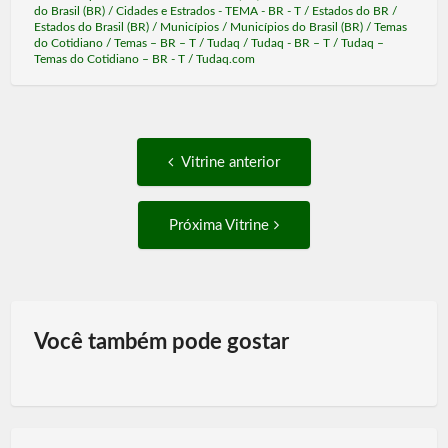
do Brasil (BR)
/
Cidades e Estrados - TEMA - BR - T
/
Estados do BR
/
Estados do Brasil (BR)
/
Municípios
/
Municípios do Brasil (BR)
/
Temas
do Cotidiano
/
Temas – BR – T
/
Tudaq
/
Tudaq - BR – T
/
Tudaq –
Temas do Cotidiano – BR - T
/
Tudaq.com
Post
Vitrine
Vitrine anterior
anterior:
navigation
Próxima
Próxima Vitrine
Vitrine:
Você também pode gostar