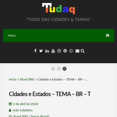
Skip
to
content
"TUDO DAS CIDADES & TEMAS"
Menu
Início
Brasil (BR)
Cidades e Estados – TEMA – BR –…
Cidades e Estados – TEMA – BR – T
2 de abril de 2020
João Celestino
Brasil (BR)
/
Temas (Brasil)