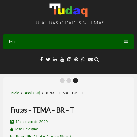
Skip
to
content
"TUDO DAS CIDADES & TEMAS"
Menu
Início
Brasil (BR)
Frutas – TEMA – BR – T
Frutas – TEMA – BR – T
15 de maio de 2020
João Celestino
Brasil (BR)
/
Frutas
/
Temas (Brasil)