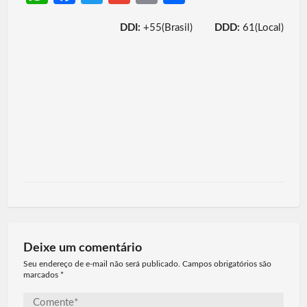
h
ce
w
m
m
h
DDI:
+55(Brasil)
DDD:
61(Local)
at
b
itt
ail
ail
ar
s
o
er
e
A
o
p
k
p
Deixe um comentário
Seu endereço de e-mail não será publicado. Campos obrigatórios são
marcados
*
Comente*