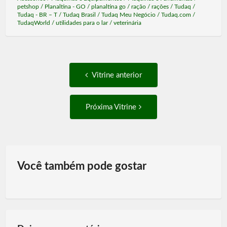
petshop
/
Planaltina - GO
/
planaltina go
/
ração
/
rações
/
Tudaq
/
Tudaq - BR – T
/
Tudaq Brasil
/
Tudaq Meu Negócio
/
Tudaq.com
/
TudaqWorld
/
utilidades para o lar
/
veterinária
Post
Vitrine
Vitrine anterior
anterior:
navigation
Próxima
Próxima Vitrine
Vitrine:
Você também pode gostar