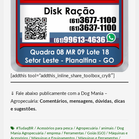
[addthis tool=”addthis_inline_share_toolbox_cry8″]
⇓ Fale abaixo publicamente com a Dog Mania –
Agropecuária:
Comentários, mensagens, dúvidas, dicas
e sugestões.
#TudaqBR
/
Acessórios para pesca
/
Agropecuária
/
animais
/
Dog
Mania Agropecuária
/
empresa
/
Ferramentas
/
Goiás (GO)
/
Máquinas e
Acessórios
/
Máquinas e Equipamentos
/
Máquinas e Ferramentas
/