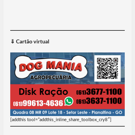
⇓
Cartão virtual
[addthis tool=”addthis_inline_share_toolbox_cry8″]