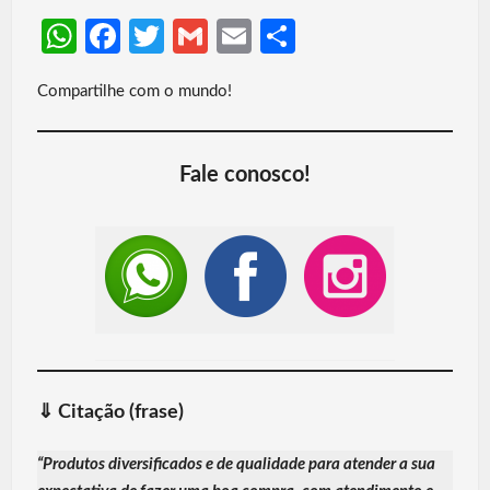
W
Fa
T
G
E
S
h
ce
w
m
m
h
Compartilhe com o mundo!
at
b
itt
ail
ail
ar
s
o
er
e
A
o
Fale conosco!
p
k
p
⇓
Citação (frase)
“
Produtos diversificados e de qualidade para atender a sua