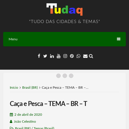
Skip
to
content
"TUDO DAS CIDADES & TEMAS"
Menu
Início
Brasil (BR)
Caça e Pesca – TEMA – BR –…
Caça e Pesca – TEMA – BR – T
2 de abril de 2020
João Celestino
Brasil (BR)
/
Temas (Brasil)