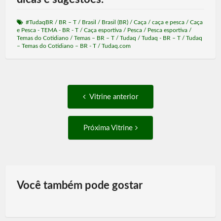
#TudaqBR
/
BR – T
/
Brasil
/
Brasil (BR)
/
Caça
/
caça e pesca
/
Caça
e Pesca - TEMA - BR - T
/
Caça esportiva
/
Pesca
/
Pesca esportiva
/
Temas do Cotidiano
/
Temas – BR – T
/
Tudaq
/
Tudaq - BR – T
/
Tudaq
– Temas do Cotidiano – BR - T
/
Tudaq.com
Post
Vitrine
Vitrine anterior
anterior:
navigation
Próxima
Próxima Vitrine
Vitrine:
Você também pode gostar