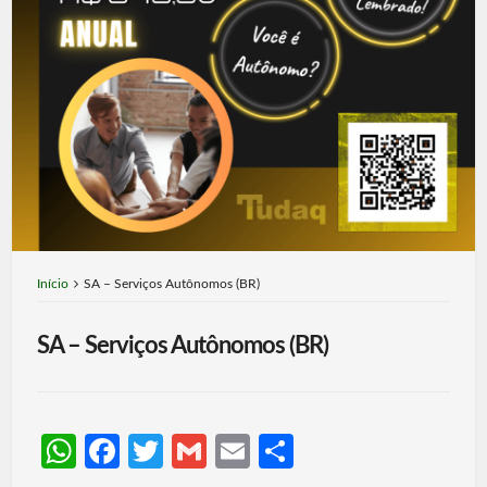
Início
SA – Serviços Autônomos (BR)
SA – Serviços Autônomos (BR)
W
Fa
T
G
E
S
h
ce
w
m
m
h