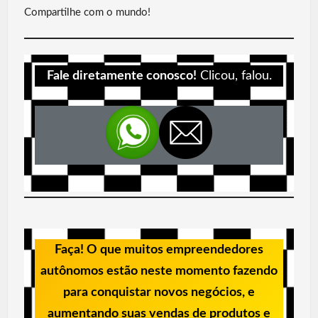
Compartilhe com o mundo!
at
b
itt
ail
ail
ar
s
o
er
e
A
o
Fale diretamente conosco!
Clicou, falou.
p
k
p
Faça! O que muitos empreendedores
autônomos estão neste momento fazendo
para conquistar novos negócios, e
aumentando suas vendas de produtos e