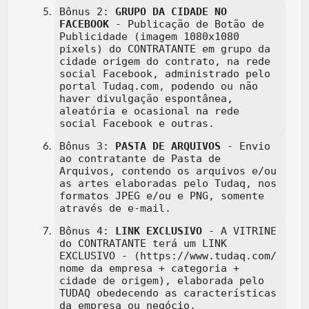
Bônus 2:
GRUPO DA CIDADE NO
FACEBOOK
- Publicação de Botão de
Publicidade (imagem 1080x1080
pixels) do CONTRATANTE em grupo da
cidade origem do contrato, na rede
social Facebook, administrado pelo
portal Tudaq.com, podendo ou não
haver divulgação espontânea,
aleatória e ocasional na rede
social Facebook e outras.
Bônus 3:
PASTA DE ARQUIVOS
- Envio
ao contratante de Pasta de
Arquivos, contendo os arquivos e/ou
as artes elaboradas pelo Tudaq, nos
formatos JPEG e/ou e PNG, somente
através de e-mail.
Bônus 4:
LINK EXCLUSIVO
- A VITRINE
do CONTRATANTE terá um LINK
EXCLUSIVO - (https://www.tudaq.com/
nome da empresa + categoria +
cidade de origem), elaborada pelo
TUDAQ obedecendo as características
da empresa ou negócio.