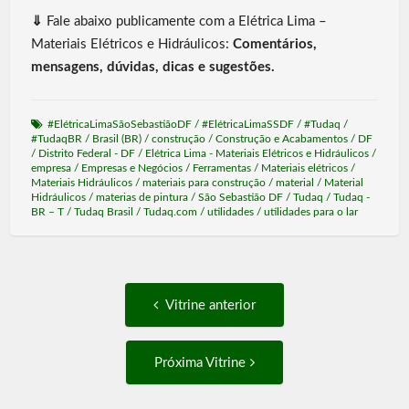
⇓
Fale abaixo publicamente com a Elétrica Lima –
Materiais Elétricos e Hidráulicos:
Comentários,
mensagens, dúvidas, dicas e sugestões.
#ElétricaLimaSãoSebastiãoDF
/
#ElétricaLimaSSDF
/
#Tudaq
/
#TudaqBR
/
Brasil (BR)
/
construção
/
Construção e Acabamentos
/
DF
/
Distrito Federal - DF
/
Elétrica Lima - Materiais Elétricos e Hidráulicos
/
empresa
/
Empresas e Negócios
/
Ferramentas
/
Materiais elétricos
/
Materiais Hidráulicos
/
materiais para construção
/
material
/
Material
Hidráulicos
/
materias de pintura
/
São Sebastião DF
/
Tudaq
/
Tudaq -
BR – T
/
Tudaq Brasil
/
Tudaq.com
/
utilidades
/
utilidades para o lar
Post
Vitrine
Vitrine anterior
anterior:
navigation
Próxima
Próxima Vitrine
Vitrine: