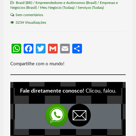
Brasil (BR)
/
Empreendedores e Autônomos (Brasil)
/
Empresas e
Negócios (Brasil)
/
Meu Negócio (Tudaq)
/
Serviços (Tudaq)
Sem comentários
3234 Visualizações
W
Fa
T
G
E
S
h
ce
w
m
m
h
Compartilhe com o mundo!
at
b
itt
ail
ail
ar
s
o
er
e
A
o
Fale diretamente conosco!
Clicou, falou.
p
k
p