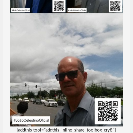
[addthis tool=”addthis_inline_share_toolbox_cry8″]