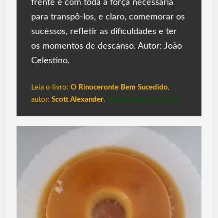
frente e com toda a força necessária
para transpô-los, e claro, comemorar os
sucessos, refletir as dificuldades e ter
os momentos de descanso. Autor: João
Celestino.
Leia o livro:
O Rinoceronte Bem Sucedido
,
autor:
Scott Alexander
.
#JoãoCelestinoOficial