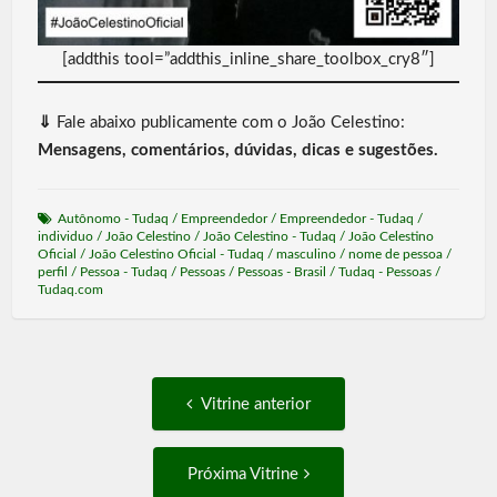
[addthis tool=”addthis_inline_share_toolbox_cry8″]
⇓
Fale abaixo publicamente com o João Celestino:
Mensagens, comentários, dúvidas, dicas e sugestões.
Autônomo - Tudaq
/
Empreendedor
/
Empreendedor - Tudaq
/
individuo
/
João Celestino
/
João Celestino - Tudaq
/
João Celestino
Oficial
/
João Celestino Oficial - Tudaq
/
masculino
/
nome de pessoa
/
perfil
/
Pessoa - Tudaq
/
Pessoas
/
Pessoas - Brasil
/
Tudaq - Pessoas
/
Tudaq.com
Post
Vitrine
Vitrine anterior
anterior:
navigation
Próxima
Próxima Vitrine
Vitrine: