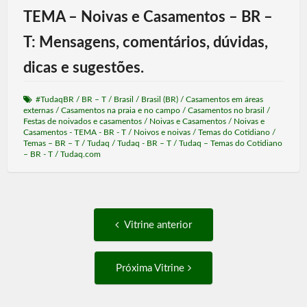
TEMA – Noivas e Casamentos – BR –
T: Mensagens, comentários, dúvidas,
dicas e sugestões.
#TudaqBR
/
BR – T
/
Brasil
/
Brasil (BR)
/
Casamentos em áreas
externas
/
Casamentos na praia e no campo
/
Casamentos no brasil
/
Festas de noivados e casamentos
/
Noivas e Casamentos
/
Noivas e
Casamentos - TEMA - BR - T
/
Noivos e noivas
/
Temas do Cotidiano
/
Temas – BR – T
/
Tudaq
/
Tudaq - BR – T
/
Tudaq – Temas do Cotidiano
– BR - T
/
Tudaq.com
Post
Vitrine
Vitrine anterior
anterior:
navigation
Próxima
Próxima Vitrine
Vitrine: