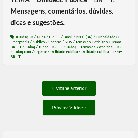
TEMA – Utilidade Pública – BR – T:
Mensagens, comentários, dúvidas,
dicas e sugestões.
#TudaqBR
/
ajuda
/
BR – T
/
Brasil
/
Brasil (BR)
/
Curiosidades
/
Emergência
/
público
/
Socorro
/
SOS
/
Temas do Cotidiano
/
Temas –
BR – T
/
Tudaq
/
Tudaq - BR – T
/
Tudaq – Temas do Cotidiano – BR - T
/
Tudaq.com
/
urgente
/
Utilidade Pública
/
Utilidade Pública - TEMA -
BR - T
Post
Vitrine
Vitrine anterior
anterior:
navigation
Próxima
Próxima Vitrine
Vitrine: