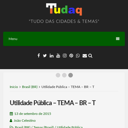
Skip
to
content
"TUDO DAS CIDADES & TEMAS"
Menu
Início
Brasil (BR)
Utilidade Pública – TEMA – BR – T
Utilidade Pública – TEMA – BR – T
13 de setembro de 2015
João Celestino
Brasil (BR)
/
Temas (Brasil)
/
Utilidade Pública