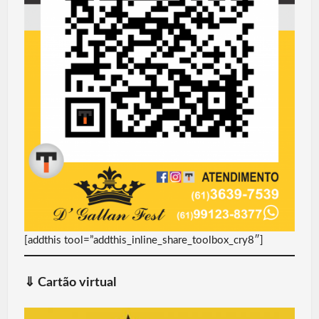
[addthis tool=”addthis_inline_share_toolbox_cry8″]
⇓
Cartão virtual