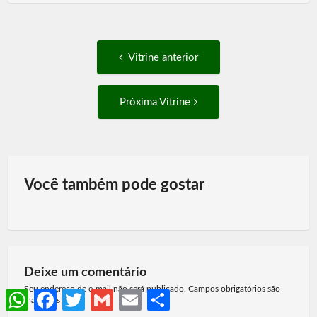
Post
Vitrine
Vitrine anterior
anterior:
navigation
Próxima
Próxima Vitrine
Vitrine:
Você também pode gostar
Deixe um comentário
Seu endereço de e-mail não será publicado. Campos obrigatórios são
WhatsApp
Facebook
Twitter
Gmail
Email
Share
marcados
*