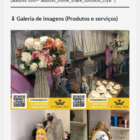
[addthis tool=”addthis_inline_share_toolbox_cry8″]
⇓
Galeria de imagens (Produtos e serviços)