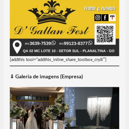
[addthis tool=”addthis_inline_share_toolbox_cry8″]
⇓
Galeria de imagens (Empresa)