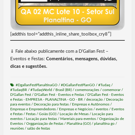
[addthis tool=”addthis_inline_share_toolbox_cry8″]
⇓ Fale abaixo publicamente com a D’Gallan Fest –
Eventos e Festas:
Comentários, mensagens, dúvidas,
dicas e sugestões.
#DgallanFestPlanaltinaGO
/
#DGallanFestPlanGO
/
#Tudaq
/
#TudaqBR
/
#TudaqWorld
/
Brasil (BR)
/
comemorações
/
comemorar
/
D'Gallan Fest
/
D'Gallan Fest - Eventos e Festas
/
D'Gallan Fest - Eventos
e Festas - EMPRESA - PLANALTINA - GO - BR
/
decoração
/
Decoração
para eventos
/
Decoração para festas
/
Empresas e Autônomos
/
Empresas e Empreendedores
/
Empresas e Negócios
/
eventos
/
Eventos
e Festas
/
Festas
/
Goiás (GO)
/
Locação de Mesas
/
Locação para
eventos
/
Locação para festas
/
Mareriais para eventos
/
Organização de
Eventos
/
Orgganização de Festas
/
Planaltina (GO)
/
planaltina go
/
reuniões
/
salão de festas