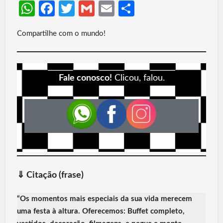
W
Fa
T
G
E
S
h
ce
w
m
m
h
Compartilhe com o mundo!
at
b
itt
ail
ail
ar
s
o
er
e
A
o
Fale conosco!
Clicou, falou.
p
k
p
⇓
Citação (frase)
“Os momentos mais especiais da sua vida merecem
uma festa à altura. Oferecemos: Buffet completo,