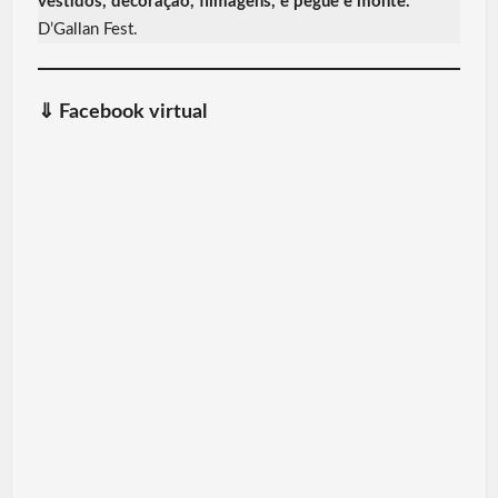
vestidos, decoração, filmagens, e pegue e monte.
D’Gallan Fest.
⇓
Facebook virtual