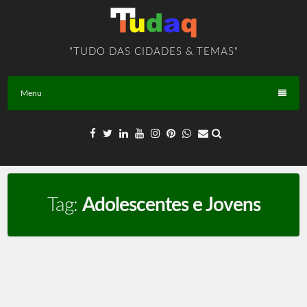
Skip
to
content
"TUDO DAS CIDADES & TEMAS"
Menu
Tag:
Adolescentes e Jovens
Adolescentes e Jovens – TEMA – BR – T