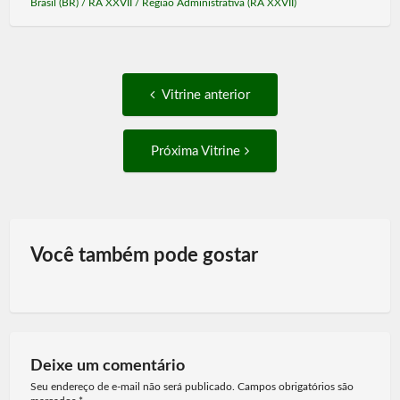
Brasil (BR)
/
RA XXVII
/
Região Administrativa (RA XXVII)
Post
Vitrine
Vitrine anterior
anterior:
navigation
Próxima
Próxima Vitrine
Vitrine:
Você também pode gostar
Deixe um comentário
Seu endereço de e-mail não será publicado. Campos obrigatórios são