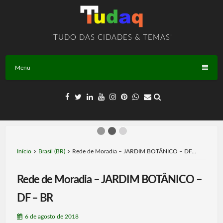
Skip
to
content
"TUDO DAS CIDADES & TEMAS"
Menu
Início
Brasil (BR)
Rede de Moradia – JARDIM BOTÂNICO – DF…
Rede de Moradia – JARDIM BOTÂNICO –
DF – BR
6 de agosto de 2018