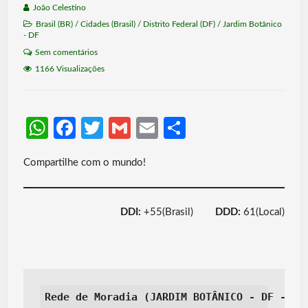
João Celestino
Brasil (BR)
/
Cidades (Brasil)
/
Distrito Federal (DF)
/
Jardim Botânico
- DF
Sem comentários
1166 Visualizações
W
Fa
T
G
E
S
h
ce
w
m
m
h
Compartilhe com o mundo!
at
b
itt
ail
ail
ar
s
o
er
e
A
o
DDI:
+55(Brasil)
DDD:
61(Local)
p
k
p