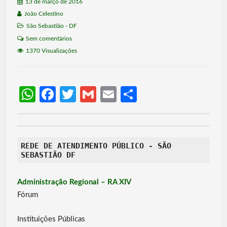
13 de março de 2016
João Celestino
São Sebastião - DF
Sem comentários
1370 Visualizações
W
Fa
T
G
E
S
h
ce
w
m
m
h
at
b
itt
ail
ail
ar
s
o
er
e
REDE DE ATENDIMENTO PÚBLICO - SÃO
SEBASTIÃO DF
A
o
p
k
Administração Regional – RA XIV
p
Fórum
Instituições Públicas