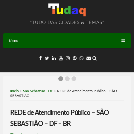
Skip
to
content
"TUDO DAS CIDADES & TEMAS"
Menu
Início
São Sebastião - DF
REDE de Atendimento Público – SÃO
SEBASTIÃO –…
REDE de Atendimento Público – SÃO
SEBASTIÃO – DF – BR