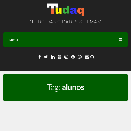
Skip
to
content
"TUDO DAS CIDADES & TEMAS"
Menu
Tag:
alunos
REDE de Educação – PLANALTINA – GO – BR