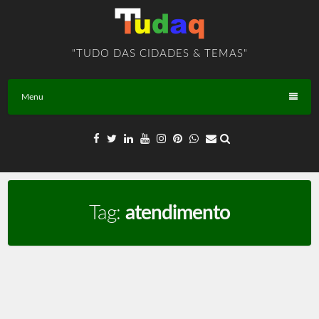
Skip
to
content
"TUDO DAS CIDADES & TEMAS"
Menu
Tag:
atendimento
REDE de Atendimento Público – PLANALTINA – GO