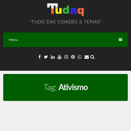
Skip
to
content
"TUDO DAS CIDADES & TEMAS"
Menu
Tag:
Ativismo
Ativismo – TEMA – BR – T