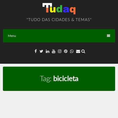
Skip
to
content
"TUDO DAS CIDADES & TEMAS"
Menu
Tag:
bicicleta
Bicicletas – TEMA – BR – T