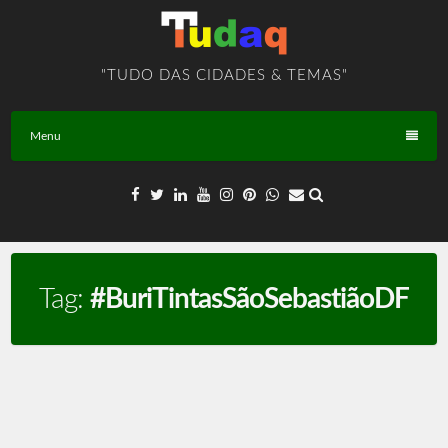
Skip
to
content
"TUDO DAS CIDADES & TEMAS"
Menu
Tag:
#BuriTintasSãoSebastiãoDF