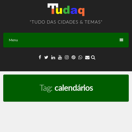
Skip
to
content
"TUDO DAS CIDADES & TEMAS"
Menu
Tag:
calendários
Calendários – TEMA – BR – T