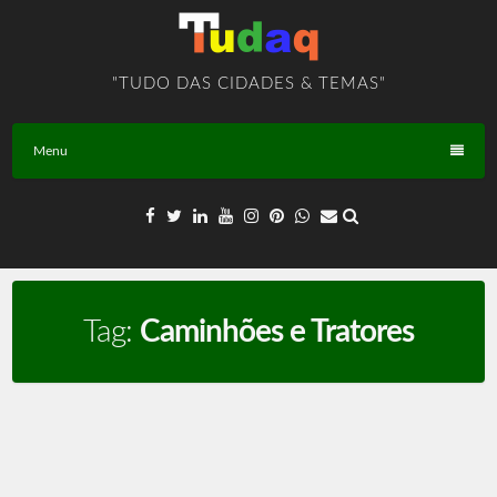
Skip
to
content
"TUDO DAS CIDADES & TEMAS"
Menu
Tag:
Caminhões e Tratores
Transportes – TEMA – BR – T