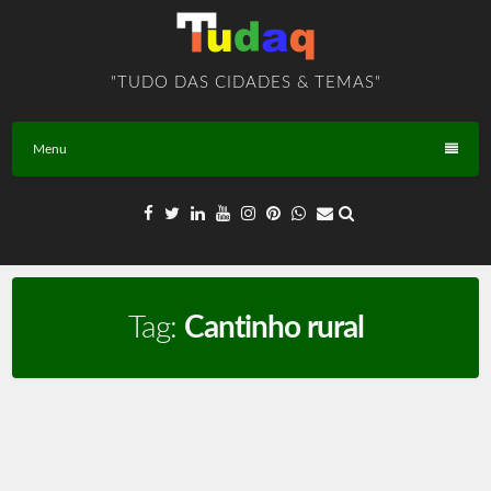
Skip
to
content
"TUDO DAS CIDADES & TEMAS"
Menu
Tag:
Cantinho rural
Rural – TEMA – BR – T