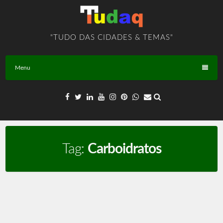
Skip
to
content
"TUDO DAS CIDADES & TEMAS"
Menu
Tag:
Carboidratos
Alimentos – TEMA – BR – T