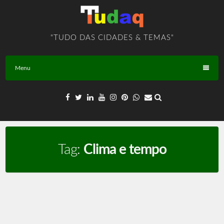
Skip
to
content
"TUDO DAS CIDADES & TEMAS"
Menu
Tag:
Clima e tempo
Clima – TEMA – BR – T