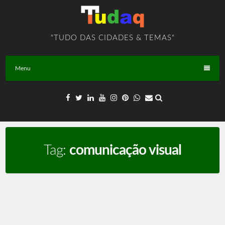
Skip
to
content
"TUDO DAS CIDADES & TEMAS"
Menu
Tag:
comunicação visual
Mídias e Comunicação – TEMA – BR – T