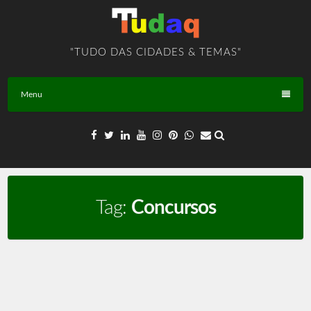
Skip
to
content
"TUDO DAS CIDADES & TEMAS"
Menu
Tag:
Concursos
Concursos – TEMA – BR – T