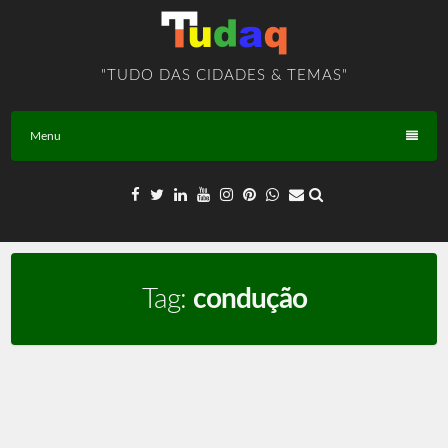
Skip
to
content
"TUDO DAS CIDADES & TEMAS"
Menu
Tag:
condução
Táxi – SÃO SEBASTIÃO – DF – BR