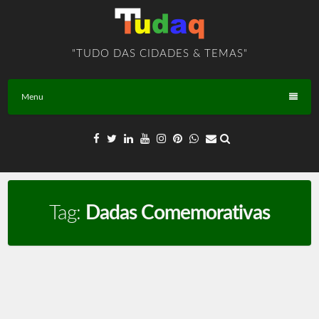
Skip
to
content
"TUDO DAS CIDADES & TEMAS"
Menu
Tag:
Dadas Comemorativas
Arte e Cultura – PLANALTINA – GO – BR