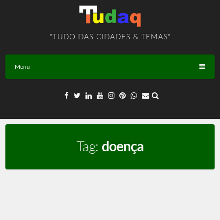
Skip
to
content
"TUDO DAS CIDADES & TEMAS"
Menu
Tag:
doença
REDE de Saúde – PLANALTINA – GO – BR