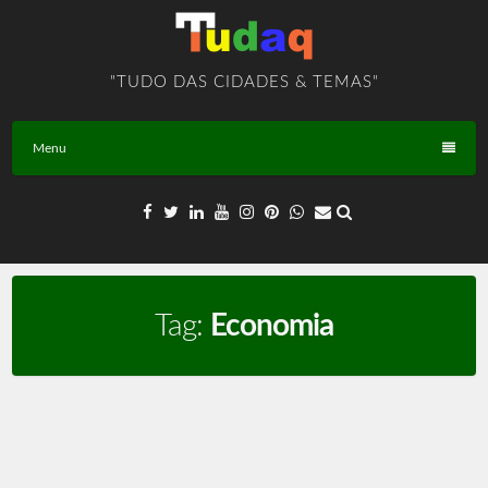
Skip
to
content
"TUDO DAS CIDADES & TEMAS"
Menu
Tag:
Economia
Administração Financeira e Economia – TEMA – BR –