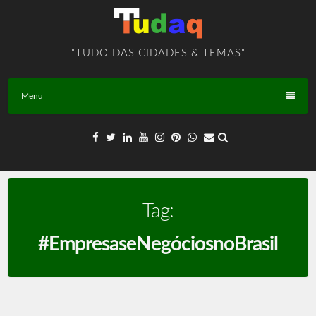
Skip
to
content
"TUDO DAS CIDADES & TEMAS"
Menu
Tag:
#EmpresaseNegóciosnoBrasil