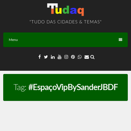
Skip
to
content
"TUDO DAS CIDADES & TEMAS"
Menu
Tag:
#EspaçoVipBySanderJBDF