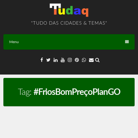
Skip
to
content
"TUDO DAS CIDADES & TEMAS"
Menu
Tag:
#FriosBomPreçoPlanGO