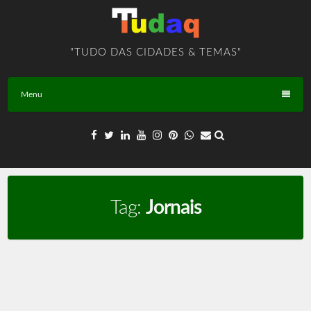
Skip
to
content
"TUDO DAS CIDADES & TEMAS"
Menu
Tag:
Jornais
Jornal e Técnicas – TEMA – BR – T