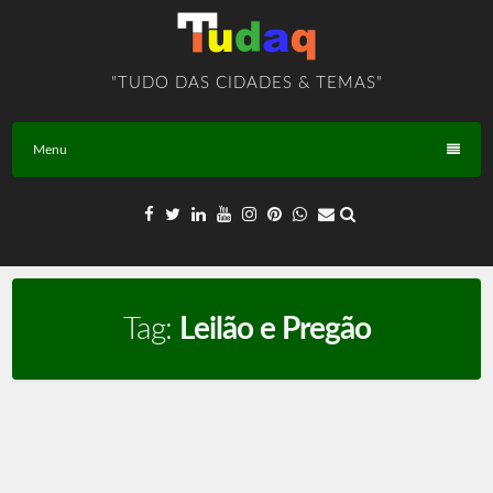
Skip
to
content
"TUDO DAS CIDADES & TEMAS"
Menu
Tag:
Leilão e Pregão
Leilão e Pregão – TEMA – BR – T