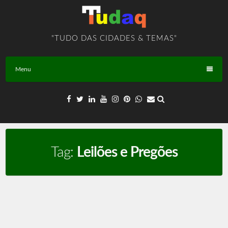
Skip
to
content
"TUDO DAS CIDADES & TEMAS"
Menu
Tag:
Leilões e Pregões
Leilão e Pregão – TEMA – BR – T