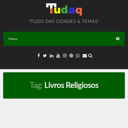
Skip
to
content
"TUDO DAS CIDADES & TEMAS"
Menu
Tag:
Livros Religiosos
Religião Evangélica – TEMA – BR – T