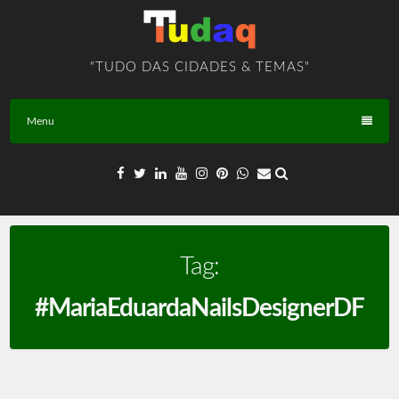
Skip
to
content
"TUDO DAS CIDADES & TEMAS"
Menu
Tag:
#MariaEduardaNailsDesignerDF