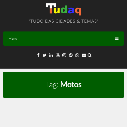
Skip
to
content
"TUDO DAS CIDADES & TEMAS"
Menu
Tag:
Motos
Motos – TEMA – BR – T