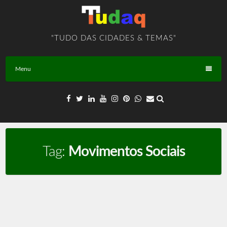
Skip
to
content
"TUDO DAS CIDADES & TEMAS"
Menu
Tag:
Movimentos Sociais
Ativismo – TEMA – BR – T