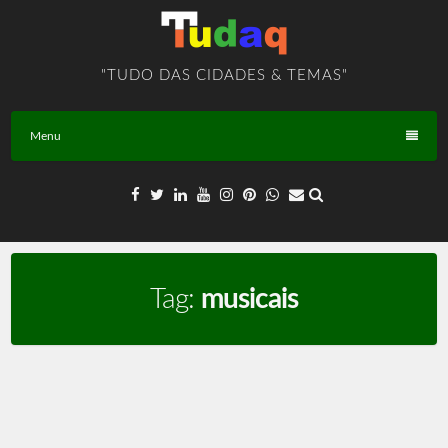
Skip
to
content
"TUDO DAS CIDADES & TEMAS"
Menu
Tag:
musicais
Músicas – TEMA – BR – T