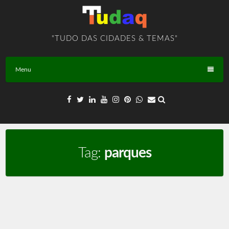
Skip
to
content
"TUDO DAS CIDADES & TEMAS"
Menu
Tag:
parques
Fauna – TEMA – BR – T