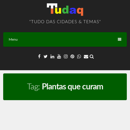
Skip
to
content
"TUDO DAS CIDADES & TEMAS"
Menu
Tag:
Plantas que curam
Plantas Medicinais – TEMA – BR – T