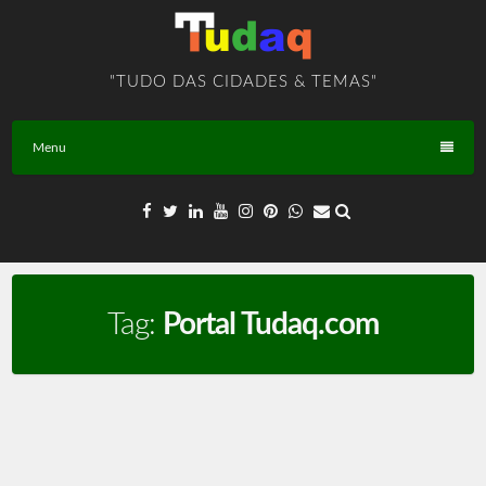
Skip
to
content
"TUDO DAS CIDADES & TEMAS"
Menu
Tag:
Portal Tudaq.com
Instituições Públicas e Privadas – TEMA – BR – T